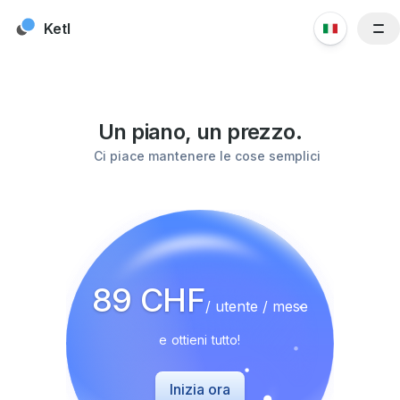
Skip to content
Ketl
Funzionalità
Risorse
Un piano, un prezzo.
Clienti
Ci piace mantenere le cose semplici
Prezzi
Blog
Chi siamo
Contattaci
89 CHF
/ utente / mese
e ottieni tutto!
Inizia ora