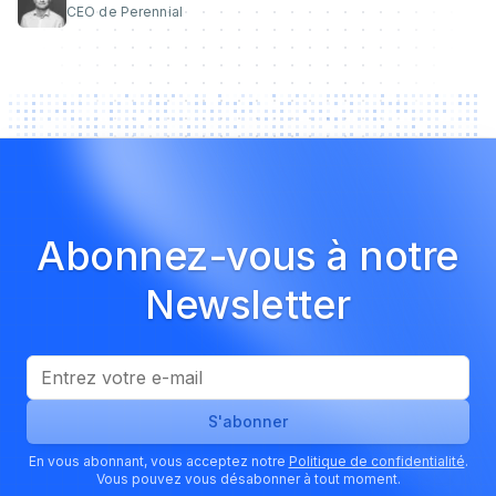
CEO de Perennial
Abonnez-vous à notre
Newsletter
S'abonner
En vous abonnant, vous acceptez notre
Politique de confidentialité
.
Vous pouvez vous désabonner à tout moment.