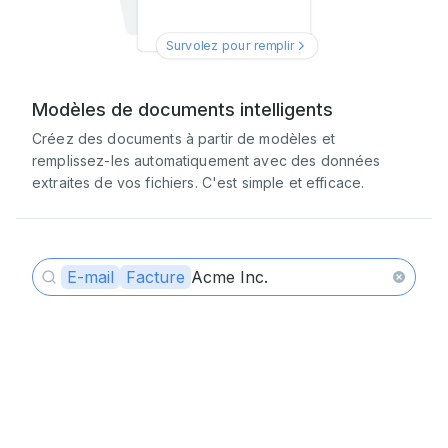
Survolez pour remplir
Modèles de documents intelligents
Créez des documents à partir de modèles et
remplissez-les automatiquement avec des données
extraites de vos fichiers. C'est simple et efficace.
E
-
m
a
i
l
F
a
c
t
u
r
e
A
c
m
e
I
n
c
.