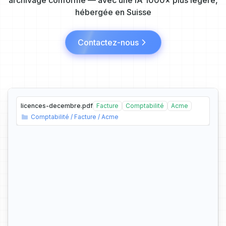
archivage conforme — avec une IA 1000× plus légère,
hébergée en Suisse
Contactez-nous
licences-decembre.pdf
Facture
Comptabilité
Acme
C
o
m
p
t
a
b
i
l
i
t
é
/
F
a
c
t
u
r
e
/
A
c
m
e
L
i
c
e
n
c
e
s
-
2
0
2